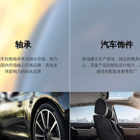
轴承
汽车饰件
汽车饰件
机电科技
用车轮毂轴承单元细分市场，致力
多地建立生产基地，独立的模具
为国内市场核心引领品牌、具有全
心，具备产品定制化设计能力，
球影响力的知名品牌
级优化配套多家整车厂
地建立生产基地，独立的模具研发
基于传动技术、电机驱动和
心，具备产品定制化设计能力，产
三大核心技术优势，为客户
品升级优化配套多家整车厂
化、系统化和全过程服务的
汽车内外饰件
电机
汽车精密注塑件
驱动器
软轴