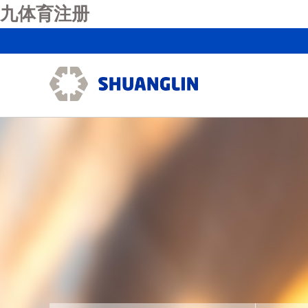
九体育注册
走进九体育注册-九体育(中国)
新
社会责任