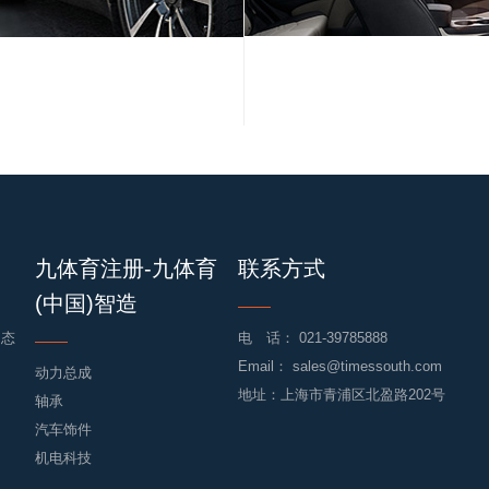
汽车冲压件
精密齿轮
九体育注册-九体育
联系方式
(中国)智造
动态
电 话：
021-39785888
Email：
sales@timessouth.com
动力总成
地址：上海市青浦区北盈路202号
轴承
汽车饰件
机电科技