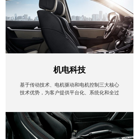
机电科技
基于传动技术、电机驱动和电机控制三大核心
技术优势，为客户提供平台化、系统化和全过
程服务的解决方案