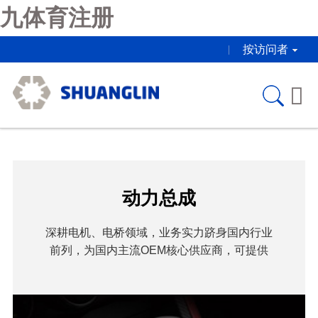
九体育注册
按访问者

动力总成
深耕电机、电桥领域，业务实力跻身国内行业
前列，为国内主流OEM核心供应商，可提供
不同驱动系统解决方案