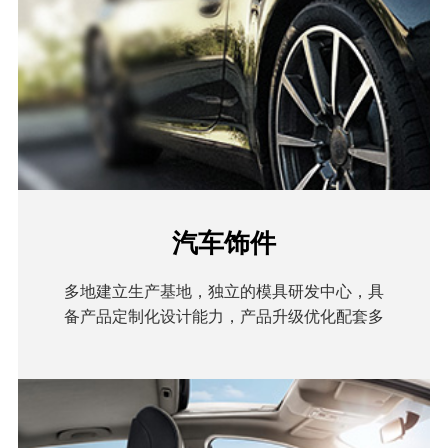
汽车饰件
多地建立生产基地，独立的模具研发中心，具
备产品定制化设计能力，产品升级优化配套多
家整车厂