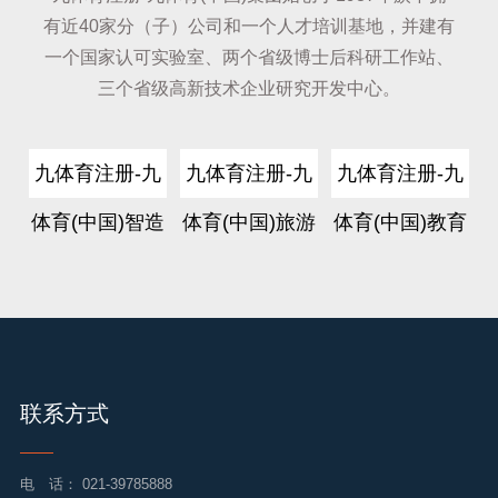
有近40家分（子）公司和一个人才培训基地，并建有
一个国家认可实验室、两个省级博士后科研工作站、
三个省级高新技术企业研究开发中心。
九体育注册-九
九体育注册-九
九体育注册-九
体育(中国)智造
体育(中国)旅游
体育(中国)教育
联系方式
电 话：
021-39785888