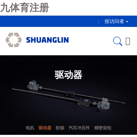
九体育注册
按访问者

驱动器
电机
驱动器
软轴
汽车冲压件
精密齿轮