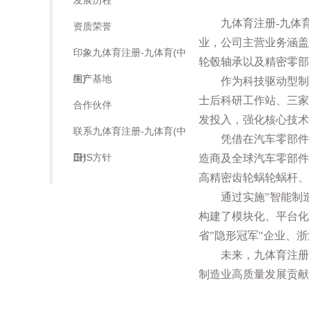
发展历程
九体育注册-九体
资质荣誉
业，公司主营业务涵盖
印象九体育注册-九体育(中
轮毂轴承以及精密零部
国)
生产基地
作为科技驱动型制
士后科研工作站、三家
合作伙伴
发投入，强化核心技术
联系九体育注册-九体育(中
凭借在汽车零部件
国)
EHS方针
造商及全球汽车零部件
高精密齿轮蜗轮蜗杆、
通过实施"智能制
构建了模块化、平台化
省"隐形冠军"企业、
未来，九体育注册
制造业高质量发展贡献