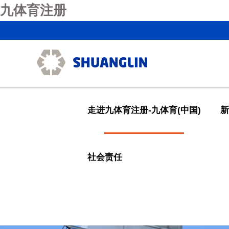
九体育注册
走进九体育注册-九体育(中国)
新
社会责任