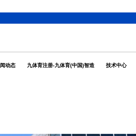
闻动态
九体育注册-九体育(中国)智造
技术中心