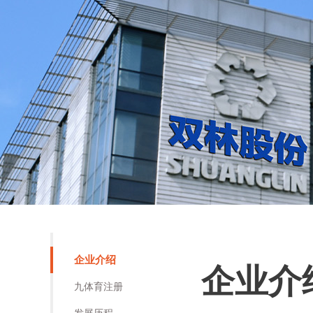
企业介绍
企业介
九体育注册