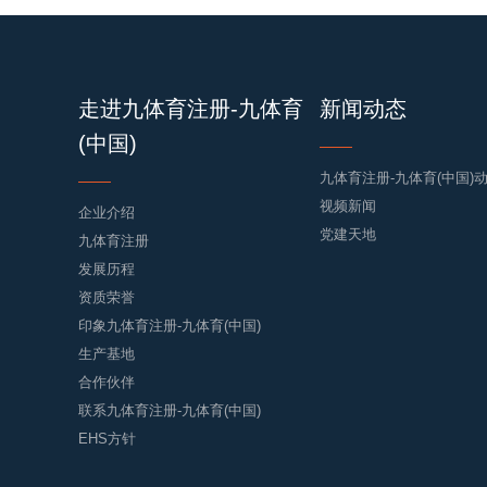
走进九体育注册-九体育
新闻动态
(中国)
九体育注册-九体育(中国)
视频新闻
企业介绍
党建天地
九体育注册
发展历程
资质荣誉
印象九体育注册-九体育(中国)
生产基地
合作伙伴
联系九体育注册-九体育(中国)
EHS方针