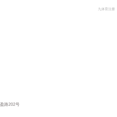
九体育注册
盈路202号