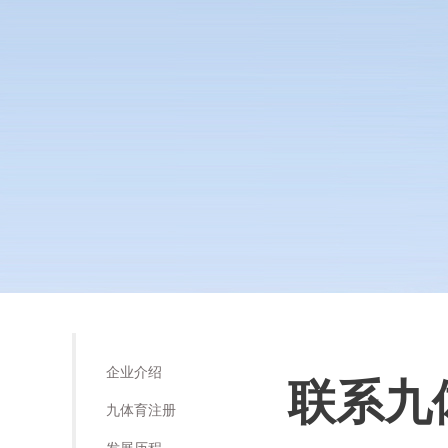
企业介绍
联系九
九体育注册