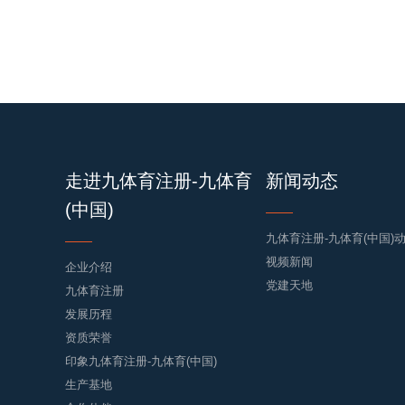
走进九体育注册-九体育
新闻动态
(中国)
九体育注册-九体育(中国)
视频新闻
企业介绍
党建天地
九体育注册
发展历程
资质荣誉
印象九体育注册-九体育(中国)
生产基地