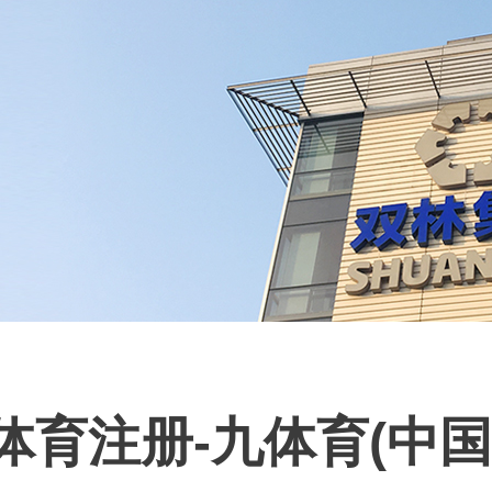
体育注册-九体育(中国